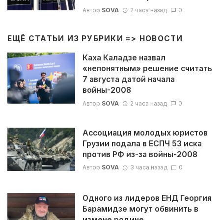
Автор
SOVA
2 часа назад
0
ЕЩЁ СТАТЬИ ИЗ РУБРИКИ =>
НОВОСТИ
Каха Каладзе назвал
«непонятным» решение считать
7 августа датой начала
войны-2008
Автор
SOVA
2 часа назад
0
Ассоциация молодых юристов
Грузии подала в ЕСПЧ 53 иска
против РФ из-за войны-2008
Автор
SOVA
3 часа назад
0
Одного из лидеров ЕНД Георгия
Барамидзе могут обвинить в
измене родине