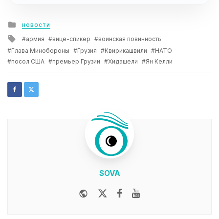
Posted
НОВОСТИ
in
Tagged
армия
вице-спикер
воинская повинность
with
Глава Минобороны
Грузия
Квирикашвили
НАТО
посол США
премьер Грузии
Хидашели
Ян Келли
SOVA
Website
Twitter
Facebook
Youtube