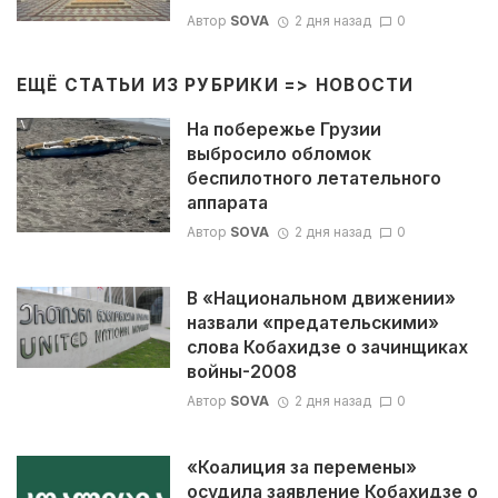
Автор
SOVA
2 дня назад
0
ЕЩЁ СТАТЬИ ИЗ РУБРИКИ =>
НОВОСТИ
На побережье Грузии
выбросило обломок
беспилотного летательного
аппарата
Автор
SOVA
2 дня назад
0
В «Национальном движении»
назвали «предательскими»
слова Кобахидзе о зачинщиках
войны-2008
Автор
SOVA
2 дня назад
0
«Коалиция за перемены»
осудила заявление Кобахидзе о