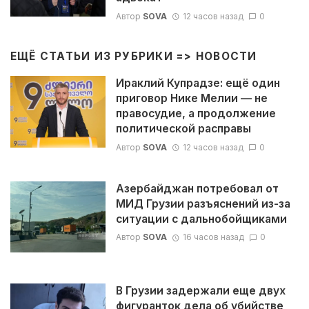
Автор
SOVA
12 часов назад
0
ЕЩЁ СТАТЬИ ИЗ РУБРИКИ =>
НОВОСТИ
Ираклий Купрадзе: ещё один
приговор Нике Мелии — не
правосудие, а продолжение
политической расправы
Автор
SOVA
12 часов назад
0
Азербайджан потребовал от
МИД Грузии разъяснений из-за
ситуации с дальнобойщиками
Автор
SOVA
16 часов назад
0
В Грузии задержали еще двух
фигуранток дела об убийстве