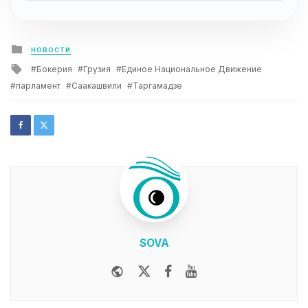
Posted
НОВОСТИ
in
Tagged
Бокерия
Грузия
Единое Национальное Движение
with
парламент
Саакашвили
Таргамадзе
SOVA
Website
Twitter
Facebook
Youtube