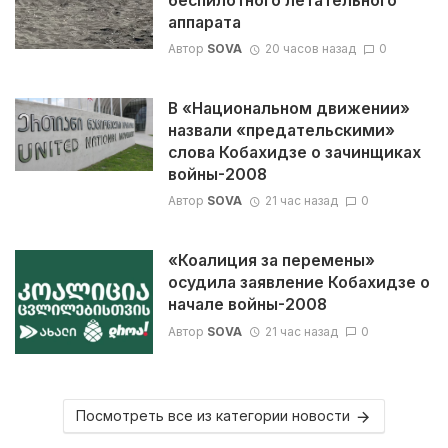
беспилотного летательного
аппарата
Автор
SOVA
20 часов назад
0
В «Национальном движении»
назвали «предательскими»
слова Кобахидзе о зачинщиках
войны-2008
Автор
SOVA
21 час назад
0
«Коалиция за перемены»
осудила заявление Кобахидзе о
начале войны-2008
Автор
SOVA
21 час назад
0
Посмотреть все из категории новости