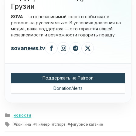
Грузии
SOVA
— это независимый голос о событиях в
регионе на русском языке. В условиях давления на
медиа, ваша поддержка — это гарантия нашей
независимости и возможности говорить правду.
sovanews.tv
Поддержать на Patreon
DonationAlerts
Posted
НОВОСТИ
in
Tagged
кончина
Пилнер
спорт
фигурное катание
with