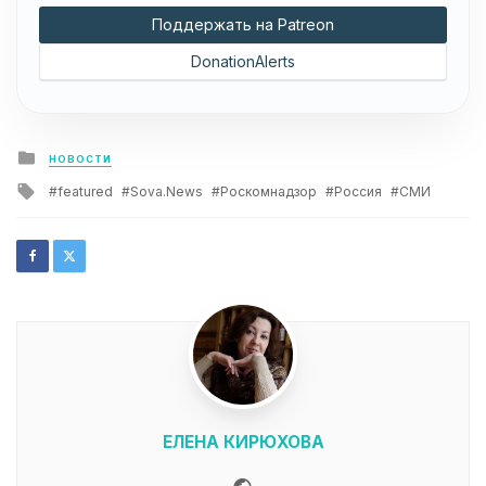
Поддержать на Patreon
DonationAlerts
Posted
НОВОСТИ
in
Tagged
featured
Sova.News
Роскомнадзор
Россия
СМИ
with
ЕЛЕНА КИРЮХОВА
Website