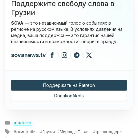
Поддержите свободу слова в
Грузии
SOVA
— это независимый голос о событиях в
регионе на русском языке. В условиях давления на
медиа, ваша поддержка — это гарантия нашей
независимости и возможности говорить правду.
sovanews.tv
Поддержать на Patreon
DonationAlerts
Posted
НОВОСТИ
in
Tagged
гомофобия
Грузия
Миранда Пагава
трансгендеры
with