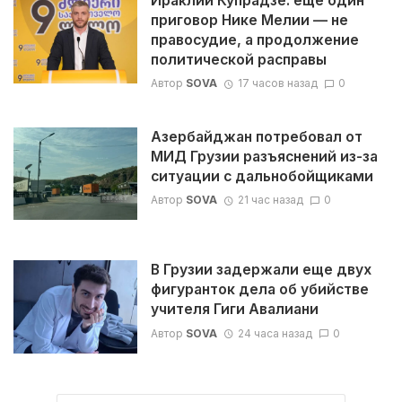
Ираклий Купрадзе: ещё один
приговор Нике Мелии — не
правосудие, а продолжение
политической расправы
Автор
SOVA
17 часов назад
0
Азербайджан потребовал от
МИД Грузии разъяснений из-за
ситуации с дальнобойщиками
Автор
SOVA
21 час назад
0
В Грузии задержали еще двух
фигуранток дела об убийстве
учителя Гиги Авалиани
Автор
SOVA
24 часа назад
0