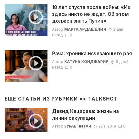
18 лет спустя после войны: «Их
здесь никто не ждет. Об этом
должен знать Путин»
Автор
МАРТА АРДАШЕЛИЯ
2 дня
назад
0
Рача: хроника исчезающего рая
Автор
ХАТУНА КОНДЖАРИЯ
6 дней
назад
0
ЕЩЁ СТАТЬИ ИЗ РУБРИКИ =>
TALKSHOT
Давид Кацарава: жизнь на
линии оккупации
Автор
ЗУРАБ ЧИТАЯ
22.11.2019
0