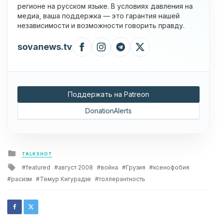
регионе на русском языке. В условиях давления на
медиа, ваша поддержка — это гарантия нашей
независимости и возможности говорить правду.
sovanews.tv
Поддержать на Patreon
DonationAlerts
Posted
TALKSHOT
in
Tagged
featured
август 2008
война
Грузия
ксенофобия
with
расизм
Темур Кигурадзе
толлерантность