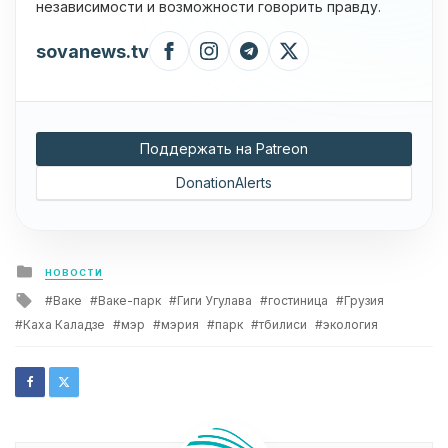
независимости и возможности говорить правду.
sovanews.tv
Поддержать на Patreon
DonationAlerts
Posted
НОВОСТИ
in
Tagged
Ваке
Ваке-парк
Гиги Угулава
гостиница
Грузия
with
Каха Каладзе
мэр
мэрия
парк
тбилиси
экология