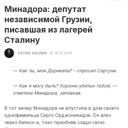
Минадора: депутат
независимой Грузии,
писавшая из лагерей
Сталину
ХАТИА ХАСАИА
14.02.2019
— Как ты, моя Дорикела? – спросил Сергуни.
— Как я могу быть? Хороню убитых тобой, —
ответила Минадора, заплакав.
В тот вечер Минадора не впустила в дом своего
однофамильца Серго Орджоникидзе. Он влез
через балкон и, тихо приобняв сзади свою