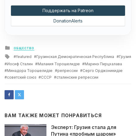
Поддержать на Patreon
DonationAlerts
Posted
ОБЩЕСТВО
in
Tagged
featured
Грузинская Демократическая Республика
Грузия
with
Иосиф Сталин
Малакия Торошелидзе
Маринэ Пирцхалава
Минадора Торошелидзе
репрессии
Серго Орджоникидзе
советский союз
СССР
сталинские репрессии
ВАМ ТАКЖЕ МОЖЕТ ПОНРАВИТЬСЯ
Эксперт: Грузия стала для
Путина «пробным шаром»