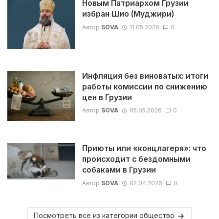
Новым Патриархом Грузии
избран Шио (Муджири)
Автор
SOVA
11.05.2026
0
Инфляция без виноватых: итоги
работы комиссии по снижению
цен в Грузии
Автор
SOVA
05.05.2026
0
Приюты или «концлагеря»: что
происходит с бездомными
собаками в Грузии
Автор
SOVA
02.04.2026
0
Посмотреть все из категории общество