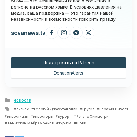
SOVA
— это независимый голос о событиях в
регионе на русском языке. В условиях давления на
медиа, ваша поддержка — это гарантия нашей
независимости и возможности говорить правду.
sovanews.tv
Поддержать на Patreon
DonationAlerts
Posted
НОВОСТИ
in
Tagged
бизнес
Георгий Джахуташвили
Грузия
Евразия Инвест
with
инвестиция
инвесторы
курорт
Рача
Симметрия
Темиржан Мейрамбеков
туризм
Шови