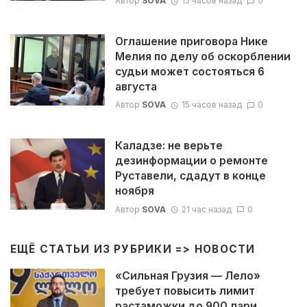
Автор
SOVA
15 часов назад
0
Оглашение приговора Нике
Мелия по делу об оскорблении
судьи может состояться 6
августа
Автор
SOVA
15 часов назад
0
Каладзе: не верьте
дезинформации о ремонте
Руставели, сдадут в конце
ноября
Автор
SOVA
21 час назад
0
ЕЩЁ СТАТЬИ ИЗ РУБРИКИ =>
НОВОСТИ
«Сильная Грузия — Лело»
требует повысить лимит
растаможки до 900 лари