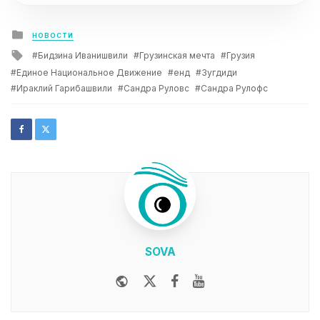
Posted
НОВОСТИ
in
Tagged
Бидзина Иванишвили
Грузинская мечта
Грузия
with
Единое Национальное Движение
енд
Зугдиди
Ираклий Гарибашвили
Сандра Руловс
Сандра Рулофс
SOVA
Website
Twitter
Facebook
Youtube