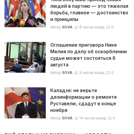
людей в партию — это тяжелая
борьба, главное — достоинство
и принципы
Автор
SOVA
8 часов назад
0
Оглашение приговора Нике
Мелия по делу об оскорблении
судьи может состояться 6
августа
Автор
SOVA
9 часов назад
0
Каладзе: не верьте
дезинформации о ремонте
Руставели, сдадут в конце
ноября
Автор
SOVA
14 часов назад
0