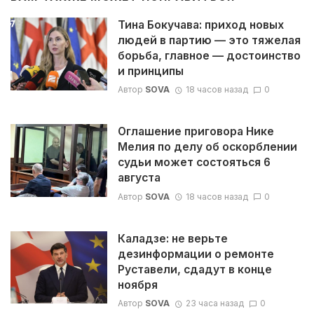
Тина Бокучава: приход новых
людей в партию — это тяжелая
борьба, главное — достоинство
и принципы
Автор
SOVA
18 часов назад
0
Оглашение приговора Нике
Мелия по делу об оскорблении
судьи может состояться 6
августа
Автор
SOVA
18 часов назад
0
Каладзе: не верьте
дезинформации о ремонте
Руставели, сдадут в конце
ноября
Автор
SOVA
23 часа назад
0