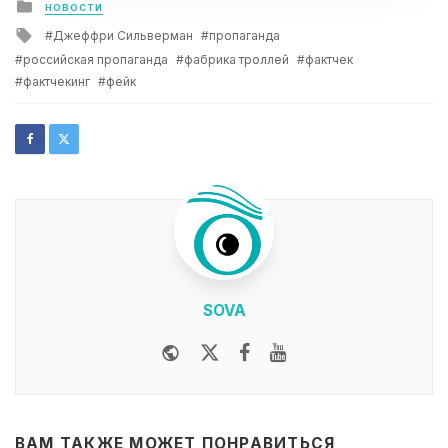
Posted
НОВОСТИ
in
Tagged
Джеффри Сильверман
пропаганда
with
российская пропаганда
фабрика троллей
фактчек
фактчекинг
фейк
SOVA
Website
Twitter
Facebook
Youtube
ВАМ ТАКЖЕ МОЖЕТ ПОНРАВИТЬСЯ