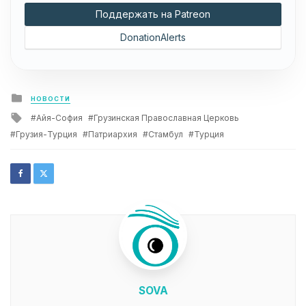
Поддержать на Patreon
DonationAlerts
Posted
НОВОСТИ
in
Tagged
Айя-София
Грузинская Православная Церковь
with
Грузия-Турция
Патриархия
Стамбул
Турция
SOVA