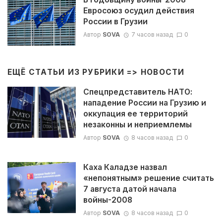
Евросоюз осудил действия
России в Грузии
Автор
SOVA
7 часов назад
0
ЕЩЁ СТАТЬИ ИЗ РУБРИКИ =>
НОВОСТИ
Спецпредставитель НАТО:
нападение России на Грузию и
оккупация ее территорий
незаконны и неприемлемы
Автор
SOVA
8 часов назад
0
Каха Каладзе назвал
«непонятным» решение считать
7 августа датой начала
войны-2008
Автор
SOVA
8 часов назад
0