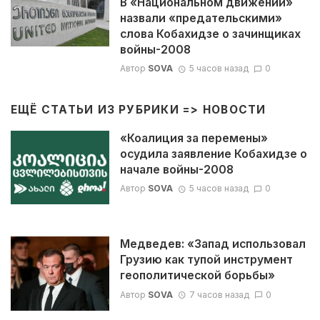
В «Национальном движении»
назвали «предательскими»
слова Кобахидзе о зачинщиках
войны-2008
Автор
SOVA
5 часов назад
0
ЕЩЁ СТАТЬИ ИЗ РУБРИКИ =>
НОВОСТИ
«Коалиция за перемены»
осудила заявление Кобахидзе о
начале войны-2008
Автор
SOVA
5 часов назад
0
Медведев: «Запад использовал
Грузию как тупой инструмент
геополитической борьбы»
Автор
SOVA
7 часов назад
0