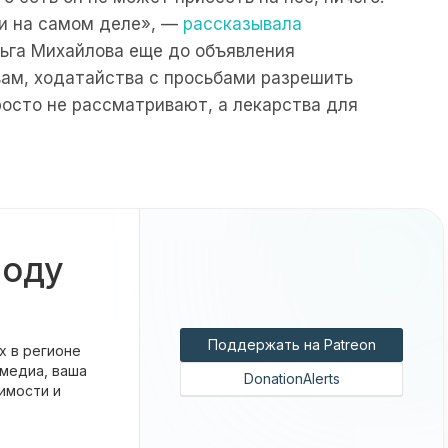
ии на самом деле», —
рассказывала
ьга Михайлова еще до объявления
вам, ходатайства с просьбами разрешить
росто не рассматривают, а лекарства для
боду
Поддержать на Patreon
х в регионе
 медиа, ваша
DonationAlerts
имости и