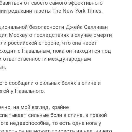
бавиться от своего самого эффективного
ии редакции газеты The New York Times.
циональной безопасности Джейк Салливан
дил Москву о последствиях в случае смерти
ли российской стороне, что она несет
сходит с Навальным, пока он находится под
 к ответственности международным
ан.
ого сообщали о сильных болях в спине и
гой у Навального.
ечно, на мой взгляд, крайне
спытывает сильные боли в спине, в правой
нога недееспособна, то есть одна нога у
о есть он не может присесть на нее, ничего.