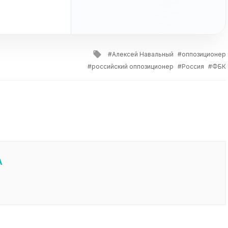
Tagged
Алексей Навальный
оппозиционер
with
российский оппозиционер
Россия
ФБК
А