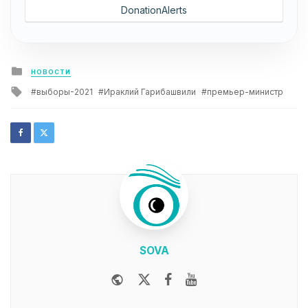
DonationAlerts
Posted
НОВОСТИ
in
Tagged
выборы-2021
Ираклий Гарибашвили
премьер-министр
with
SOVA
Website
Twitter
Facebook
Youtube