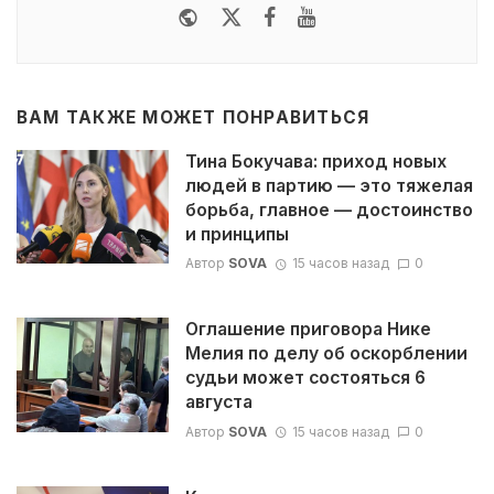
Website
Twitter
Facebook
Youtube
ВАМ ТАКЖЕ МОЖЕТ ПОНРАВИТЬСЯ
Тина Бокучава: приход новых
людей в партию — это тяжелая
борьба, главное — достоинство
и принципы
Автор
SOVA
15 часов назад
0
Оглашение приговора Нике
Мелия по делу об оскорблении
судьи может состояться 6
августа
Автор
SOVA
15 часов назад
0