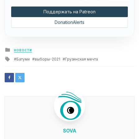
Поддержать на Patreon
DonationAlerts
Posted
НОВОСТИ
in
Tagged
Батуми
выборы-2021
Грузинская мечта
with
SOVA