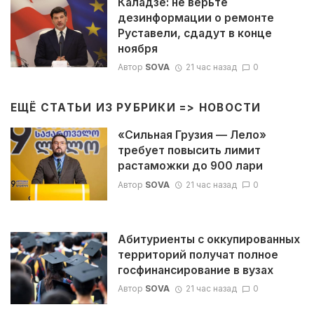
Каладзе: не верьте
дезинформации о ремонте
Руставели, сдадут в конце
ноября
Автор
SOVA
21 час назад
0
ЕЩЁ СТАТЬИ ИЗ РУБРИКИ =>
НОВОСТИ
«Сильная Грузия — Лело»
требует повысить лимит
растаможки до 900 лари
Автор
SOVA
21 час назад
0
Абитуриенты с оккупированных
территорий получат полное
госфинансирование в вузах
Автор
SOVA
21 час назад
0