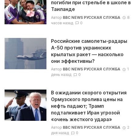
погибли при стрельбе в школе в
Таиланде
Автор
BBC NEWS РУССКАЯ СЛУЖБА
8
часов назад
0
Российские самолеты-радары
А-50 против украинских
крылатых ракет — насколько
они эффективны?
Автор
BBC NEWS РУССКАЯ СЛУЖБА
1
день назад
0
В ожидании скорого открытия
Ормузского пролива цены на
нефть падают; Трамп
подталкивает Иран угрозой
«очень жесткого удара»
Автор
BBC NEWS РУССКАЯ СЛУЖБА
2
дня назад
0