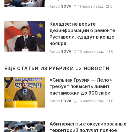
Автор
SOVA
11 часов назад
0
Каладзе: не верьте
дезинформации о ремонте
Руставели, сдадут в конце
ноября
Автор
SOVA
16 часов назад
0
ЕЩЁ СТАТЬИ ИЗ РУБРИКИ =>
НОВОСТИ
«Сильная Грузия — Лело»
требует повысить лимит
растаможки до 900 лари
Автор
SOVA
16 часов назад
0
Абитуриенты с оккупированных
территорий получат полное