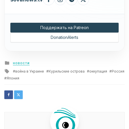
Поддержать на Patreon
DonationAlerts
Posted
НОВОСТИ
in
Tagged
война в Украине
Курильские острова
оккупация
Россия
with
Япония