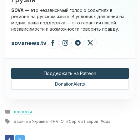
SOVA
— это независимый голос о событиях в
регионе на русском языке. В условиях давления на
медиа, ваша поддержка — это гарантия нашей
независимости и возможности говорить правду.
sovanews.tv
Поддержать на Patreon
DonationAlerts
Posted
НОВОСТИ
in
Tagged
война в Украине
НАТО
Сергей Лавров
сша
with