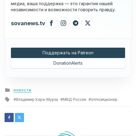
медиа, ваша поддержка — это гарантия нашей
независимости и возможности говорить правду.
sovanews.tv
Поддержать на Patreon
DonationAlerts
Posted
НОВОСТИ
in
Tagged
Владимир Кара-Мурза
МВД России
оппозиционер
with