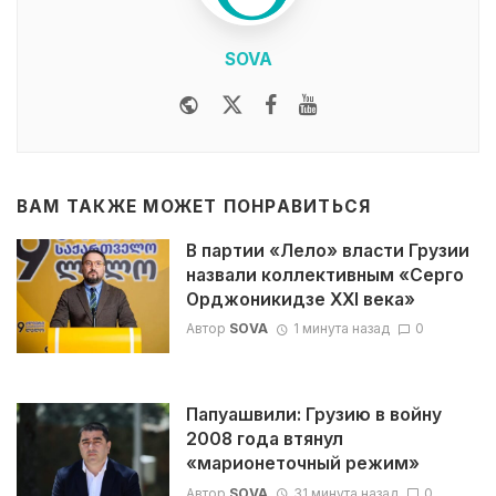
SOVA
Website
Twitter
Facebook
Youtube
ВАМ ТАКЖЕ МОЖЕТ ПОНРАВИТЬСЯ
В партии «Лело» власти Грузии
назвали коллективным «Серго
Орджоникидзе XXI века»
Автор
SOVA
1 минута назад
0
Папуашвили: Грузию в войну
2008 года втянул
«марионеточный режим»
Автор
SOVA
31 минута назад
0