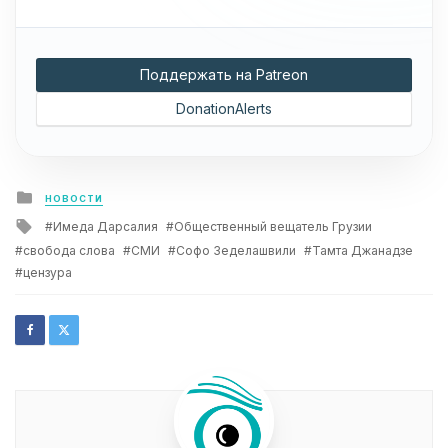
Поддержать на Patreon
DonationAlerts
Posted
НОВОСТИ
in
Tagged
Имеда Дарсалия
Общественный вещатель Грузии
with
свобода слова
СМИ
Софо Зеделашвили
Тамта Джанадзе
цензура