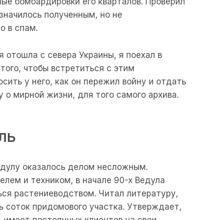
ные бомбардировки его кварталов. Проверил
начилось полученным, но не
о в спам.
я отошла с севера Украины, я поехал в
 того, чтобы встретиться с этим
ить у него, как он пережил войну и отдать
 о мирной жизни, для того самого архива.
ль
едулу оказалось делом несложным.
лем и техником, в начале 90-х Ведула
ься растениеводством. Читал литературу,
 соток придомового участка. Утверждает,