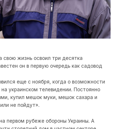
за свою жизнь освоил три десятка
звестен он в первую очередь как садовод
овился еще с ноября, когда о возможности
ь на украинском телевидении. Постоянно
ыми, купил мешок муки, мешок сахара и
или не пойдут».
 на первом рубеже обороны Украины. А
чти столетний дом в частном секторе