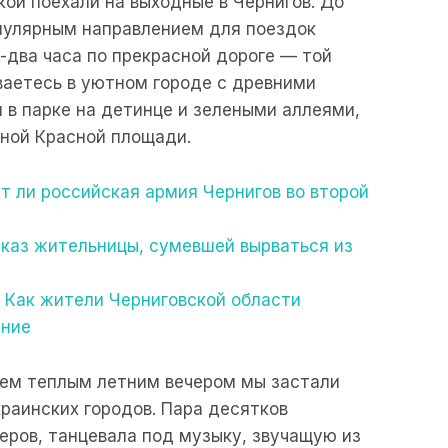
кой поехали на выходные в Чернигов. До
опулярным направлением для поездок
-два часа по прекрасной дороге — той
ваетесь в уютном городе с древними
в парке на детинце и зелеными аллеями,
ьной Красной площади.
ит ли российская армия Чернигов во второй
ссказ жительницы, сумевшей вырваться из
. Как жители Черниговской области
ение
тем теплым летним вечером мы застали
краинских городов. Пара десятков
неров, танцевала под музыку, звучащую из