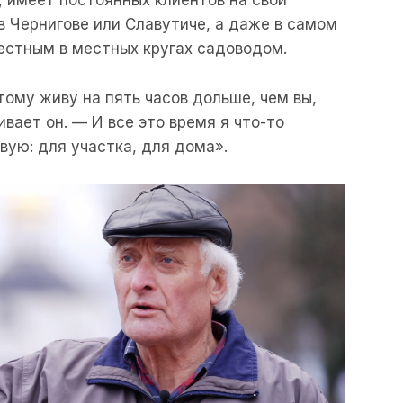
, имеет постоянных клиентов на свои
в Чернигове или Славутиче, а даже в самом
естным в местных кругах садоводом.
этому живу на пять часов дольше, чем вы,
вает он. — И все это время я что-то
ую: для участка, для дома».