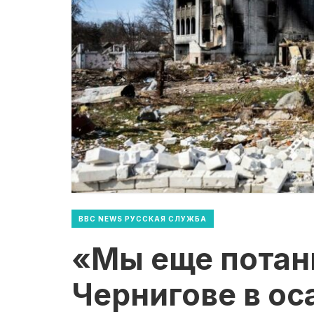
BBC NEWS РУССКАЯ СЛУЖБА
«Мы еще потан
Чернигове в ос