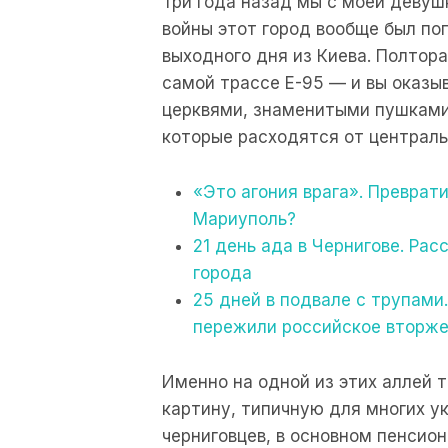
Три года назад мы с моей девуш
войны этот город вообще был п
выходного дня из Киева. Полтора
самой трассе Е-95 — и вы оказы
церквями, знаменитыми пушками 
которые расходятся от централ
«Это агония врага». Преврат
Мариуполь?
21 день ада в Чернигове. Ра
города
25 дней в подвале с трупами
пережили российское вторж
Именно на одной из этих аллей 
картину, типичную для многих у
черниговцев, в основном пенсио