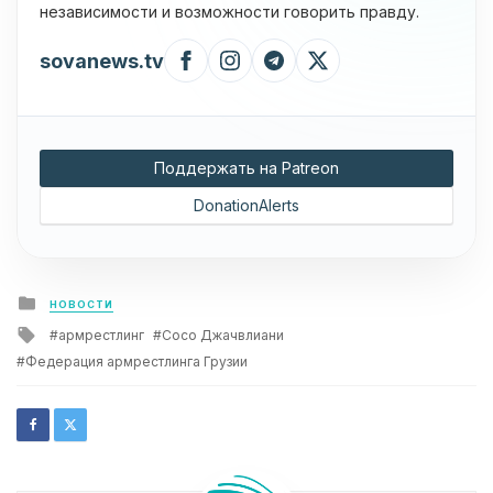
независимости и возможности говорить правду.
sovanews.tv
Поддержать на Patreon
DonationAlerts
Posted
НОВОСТИ
in
Tagged
армрестлинг
Сосо Джачвлиани
with
Федерация армрестлинга Грузии