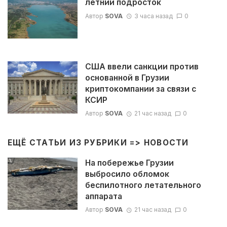
летний подросток
Автор
SOVA
3 часа назад
0
США ввели санкции против
основанной в Грузии
криптокомпании за связи с
КСИР
Автор
SOVA
21 час назад
0
ЕЩЁ СТАТЬИ ИЗ РУБРИКИ =>
НОВОСТИ
На побережье Грузии
выбросило обломок
беспилотного летательного
аппарата
Автор
SOVA
21 час назад
0