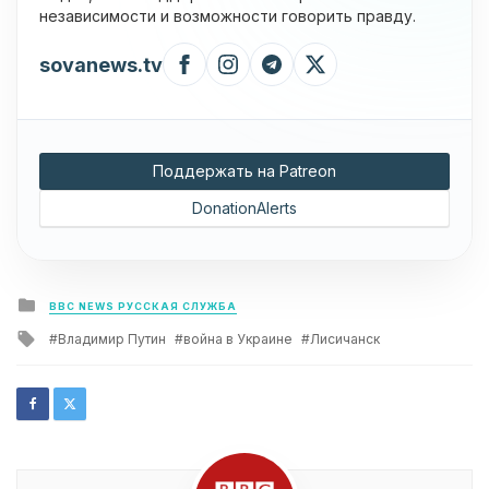
независимости и возможности говорить правду.
sovanews.tv
Поддержать на Patreon
DonationAlerts
Posted
BBC NEWS РУССКАЯ СЛУЖБА
in
Tagged
Владимир Путин
война в Украине
Лисичанск
with