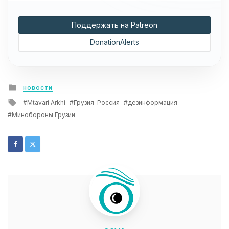
Поддержать на Patreon
DonationAlerts
Posted
НОВОСТИ
in
Tagged
Mtavari Arkhi
Грузия-Россия
дезинформация
with
Минобороны Грузии