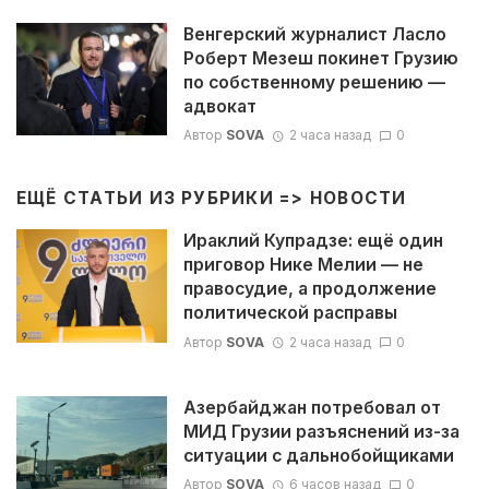
Венгерский журналист Ласло
Роберт Мезеш покинет Грузию
по собственному решению —
адвокат
Автор
SOVA
2 часа назад
0
ЕЩЁ СТАТЬИ ИЗ РУБРИКИ =>
НОВОСТИ
Ираклий Купрадзе: ещё один
приговор Нике Мелии — не
правосудие, а продолжение
политической расправы
Автор
SOVA
2 часа назад
0
Азербайджан потребовал от
МИД Грузии разъяснений из-за
ситуации с дальнобойщиками
Автор
SOVA
6 часов назад
0