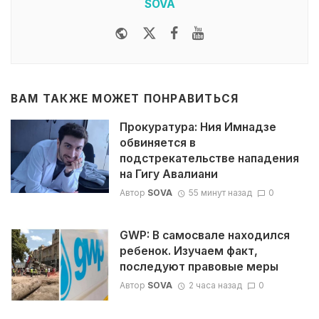
SOVA
Website
Twitter
Facebook
Youtube
ВАМ ТАКЖЕ МОЖЕТ ПОНРАВИТЬСЯ
Прокуратура: Ния Имнадзе
обвиняется в
подстрекательстве нападения
на Гигу Авалиани
Автор
SOVA
55 минут назад
0
GWP: В самосвале находился
ребенок. Изучаем факт,
последуют правовые меры
Автор
SOVA
2 часа назад
0