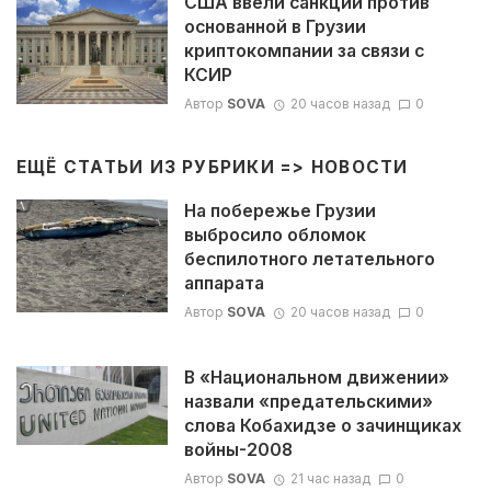
США ввели санкции против
основанной в Грузии
криптокомпании за связи с
КСИР
Автор
SOVA
20 часов назад
0
ЕЩЁ СТАТЬИ ИЗ РУБРИКИ =>
НОВОСТИ
На побережье Грузии
выбросило обломок
беспилотного летательного
аппарата
Автор
SOVA
20 часов назад
0
В «Национальном движении»
назвали «предательскими»
слова Кобахидзе о зачинщиках
войны-2008
Автор
SOVA
21 час назад
0