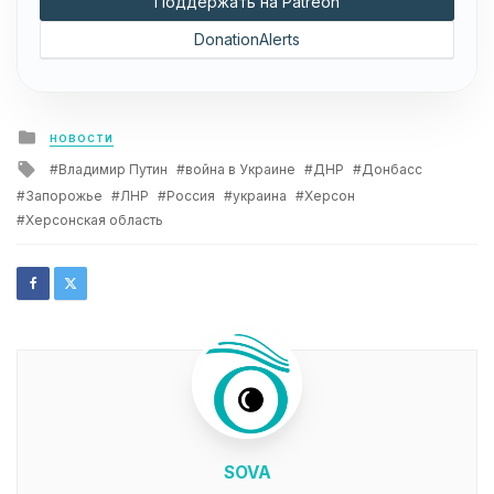
Поддержать на Patreon
DonationAlerts
Posted
НОВОСТИ
in
Tagged
Владимир Путин
война в Украине
ДНР
Донбасс
with
Запорожье
ЛНР
Россия
украина
Херсон
Херсонская область
SOVA