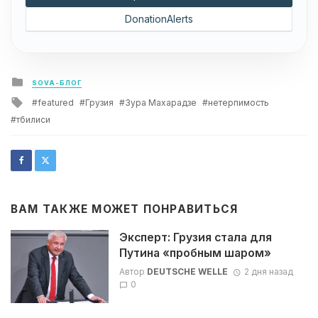
DonationAlerts
Posted
SOVA-БЛОГ
in
Tagged
featured
Грузия
Зура Махарадзе
нетерпимость
with
тбилиси
ВАМ ТАКЖЕ МОЖЕТ ПОНРАВИТЬСЯ
Эксперт: Грузия стала для
Путина «пробным шаром»
Автор
DEUTSCHE WELLE
2 дня назад
0