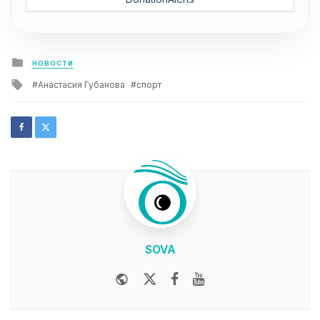
Posted
НОВОСТИ
in
Tagged
Анастасия Губанова
спорт
with
SOVA
Website
Twitter
Facebook
Youtube