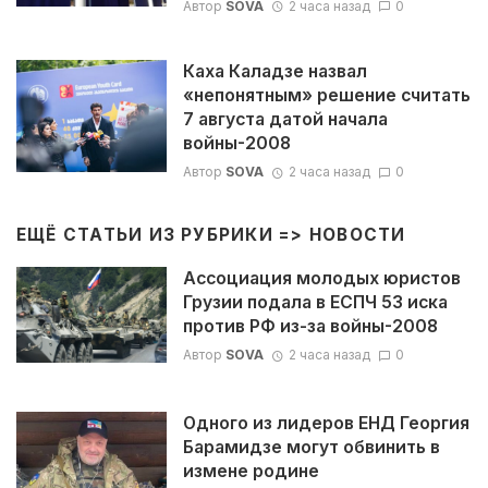
Автор
SOVA
2 часа назад
0
Каха Каладзе назвал
«непонятным» решение считать
7 августа датой начала
войны-2008
Автор
SOVA
2 часа назад
0
ЕЩЁ СТАТЬИ ИЗ РУБРИКИ =>
НОВОСТИ
Ассоциация молодых юристов
Грузии подала в ЕСПЧ 53 иска
против РФ из-за войны-2008
Автор
SOVA
2 часа назад
0
Одного из лидеров ЕНД Георгия
Барамидзе могут обвинить в
измене родине