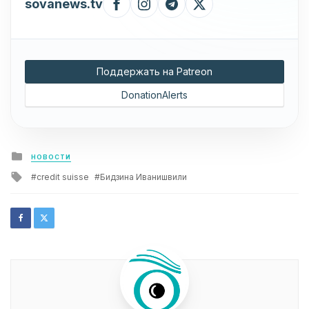
sovanews.tv
Поддержать на Patreon
DonationAlerts
Posted
НОВОСТИ
in
Tagged
credit suisse
Бидзина Иванишвили
with