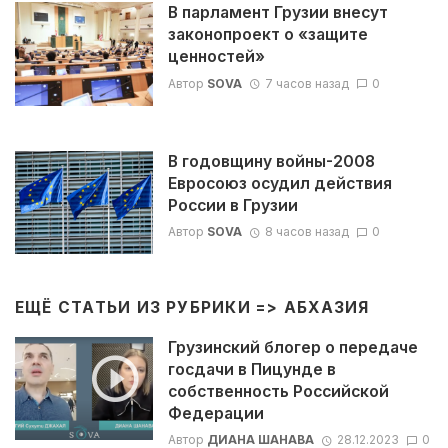
В парламент Грузии внесут
законопроект о «защите
ценностей»
Автор
SOVA
7 часов назад
0
В годовщину войны-2008
Евросоюз осудил действия
России в Грузии
Автор
SOVA
8 часов назад
0
ЕЩЁ СТАТЬИ ИЗ РУБРИКИ =>
АБХАЗИЯ
Грузинский блогер о передаче
госдачи в Пицунде в
собственность Российской
Федерации
Автор
ДИАНА ШАНАВА
28.12.2023
0