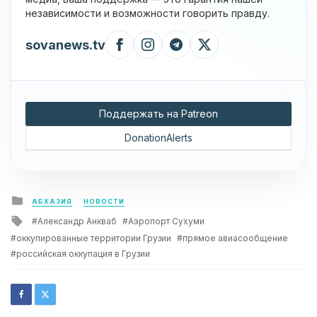
независимости и возможности говорить правду.
sovanews.tv
Поддержать на Patreon
DonationAlerts
Posted
АБХАЗИЯ
НОВОСТИ
in
Tagged
Александр Анкваб
Аэропорт Сухуми
with
оккупированные территории Грузии
прямое авиасообщение
российская оккупация в Грузии