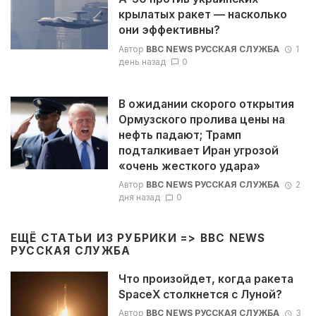
крылатых ракет — насколько
они эффективны?
Автор
BBC NEWS РУССКАЯ СЛУЖБА
1
день назад
0
В ожидании скорого открытия
Ормузского пролива цены на
нефть падают; Трамп
подталкивает Иран угрозой
«очень жесткого удара»
Автор
BBC NEWS РУССКАЯ СЛУЖБА
2
дня назад
0
ЕЩЁ СТАТЬИ ИЗ РУБРИКИ =>
BBC NEWS
РУССКАЯ СЛУЖБА
Что произойдет, когда ракета
SpaceX столкнется с Луной?
Автор
BBC NEWS РУССКАЯ СЛУЖБА
3