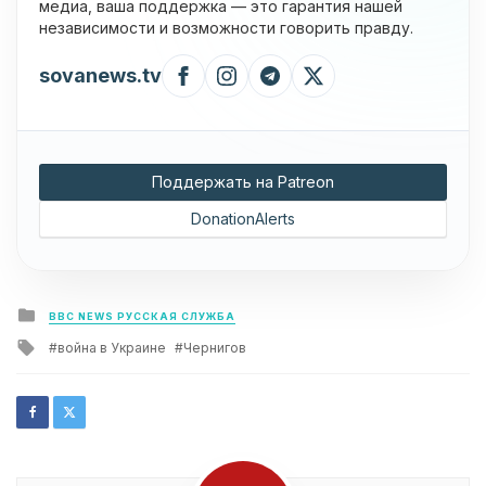
медиа, ваша поддержка — это гарантия нашей
независимости и возможности говорить правду.
sovanews.tv
Поддержать на Patreon
DonationAlerts
Posted
BBC NEWS РУССКАЯ СЛУЖБА
in
Tagged
война в Украине
Чернигов
with