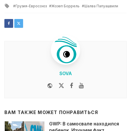
in
Tagged
Грузия-Евросоюз
Жозеп Боррель
Шалва Папуашвили
with
SOVA
Website
Twitter
Facebook
Youtube
ВАМ ТАКЖЕ МОЖЕТ ПОНРАВИТЬСЯ
GWP: В самосвале находился
ребенок. Изучаем факт,