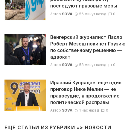
последуют правовые меры
Автор
SOVA
56 минут назад
0
Венгерский журналист Ласло
Роберт Мезеш покинет Грузию
по собственному решению —
адвокат
Автор
SOVA
58 минут назад
0
Ираклий Купрадзе: ещё один
приговор Нике Мелии — не
правосудие, а продолжение
политической расправы
Автор
SOVA
1 час назад
0
ЕЩЁ СТАТЬИ ИЗ РУБРИКИ =>
НОВОСТИ