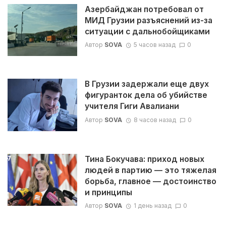
Азербайджан потребовал от
МИД Грузии разъяснений из-за
ситуации с дальнобойщиками
Автор
SOVA
5 часов назад
0
В Грузии задержали еще двух
фигуранток дела об убийстве
учителя Гиги Авалиани
Автор
SOVA
8 часов назад
0
Тина Бокучава: приход новых
людей в партию — это тяжелая
борьба, главное — достоинство
и принципы
Автор
SOVA
1 день назад
0