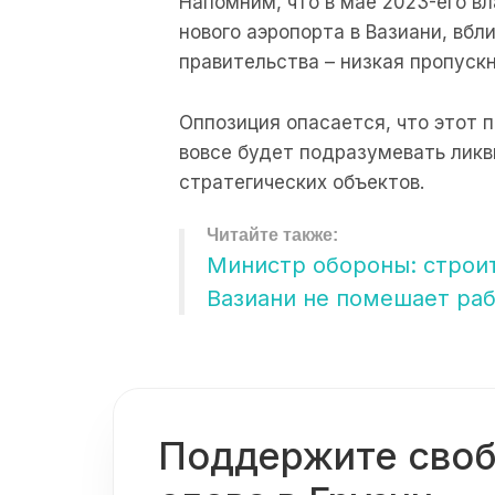
Напомним, что в мае 2023-его в
нового аэропорта в Вазиани, вбл
правительства – низкая пропуск
Оппозиция опасается, что этот 
вовсе будет подразумевать лик
стратегических объектов.
Министр обороны: строи
Вазиани не помешает раб
Поддержите сво