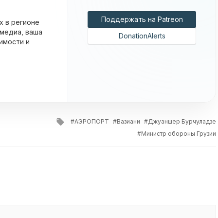
Поддержать на Patreon
х в регионе
 медиа, ваша
DonationAlerts
имости и
Tagged
АЭРОПОРТ
Вазиани
Джуаншер Бурчуладзе
with
Министр обороны Грузии