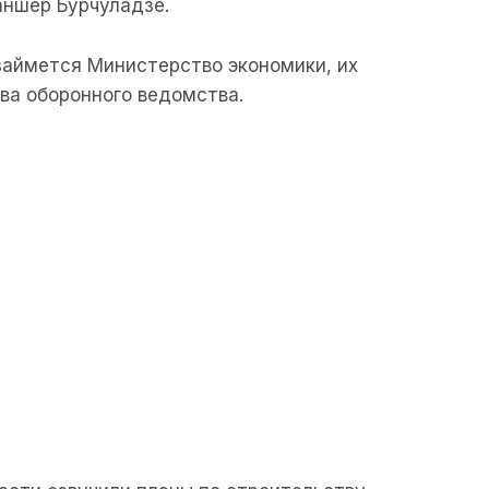
аншер Бурчуладзе.
займется Министерство экономики, их
ава оборонного ведомства.