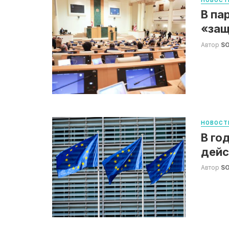
В па
«защ
Автор
S
НОВОСТ
В го
дейс
Автор
S