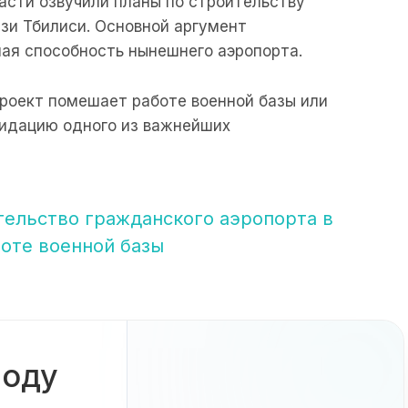
ласти озвучили планы по строительству
изи Тбилиси. Основной аргумент
ная способность нынешнего аэропорта.
проект помешает работе военной базы или
видацию одного из важнейших
тельство гражданского аэропорта в
оте военной базы
боду