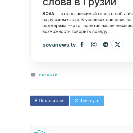
слова в Грузии
SOVA
— это независимый голос о события
на русском языке. В условиях давления на
поддержка — это гарантия нашей независ
возможности говорить правду.
sovanews.tv
Posted
НОВОСТИ
in
Поделиться
Твитнуть