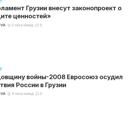
рламент Грузии внесут законопроект о
ите ценностей»
OVA
2 часа назад
0
И
довщину войны-2008 Евросоюз осудил
твия России в Грузии
OVA
4 часа назад
0