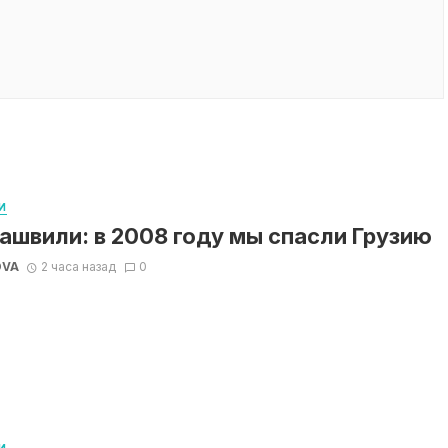
И
ашвили: в 2008 году мы спасли Грузию
OVA
2 часа назад
0
И