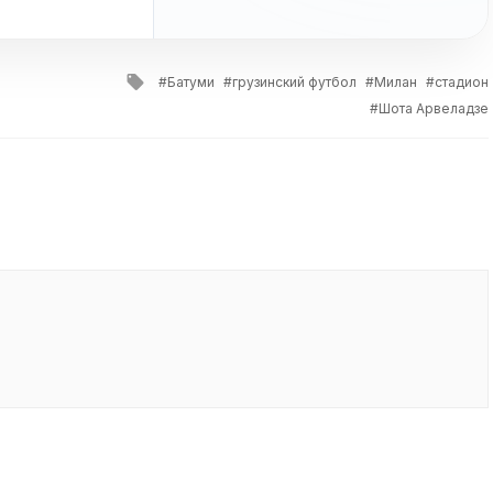
Tagged
Батуми
грузинский футбол
Милан
стадион
with
Шота Арвеладзе