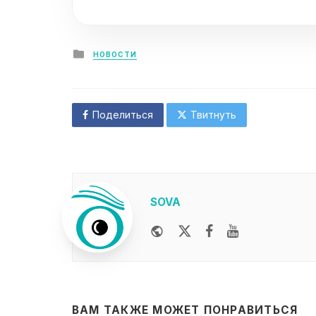
Posted
НОВОСТИ
in
Поделиться
Твитнуть
SOVA
Website
Twitter
Facebook
Youtube
ВАМ ТАКЖЕ МОЖЕТ ПОНРАВИТЬСЯ