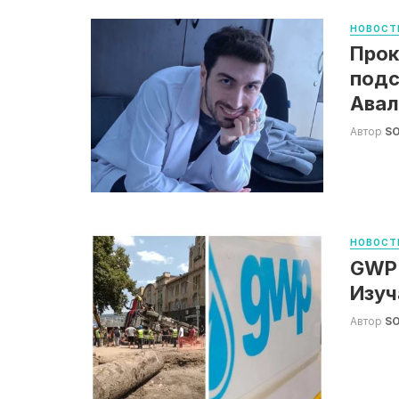
НОВОСТ
Прок
подс
Авал
Автор
S
НОВОСТ
GWP:
Изуч
Автор
S