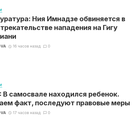
И
уратура: Ния Имнадзе обвиняется в
трекательстве нападения на Гигу
иани
OVA
16 часов назад
0
И
 В самосвале находился ребенок.
аем факт, последуют правовые меры
OVA
17 часов назад
0