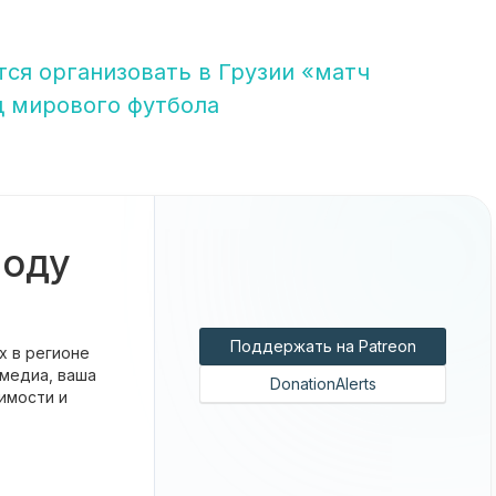
ся организовать в Грузии «матч
д мирового футбола
боду
Поддержать на Patreon
х в регионе
 медиа, ваша
DonationAlerts
имости и