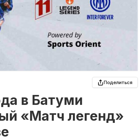
Поделиться
ода в Батуми
вый «Матч легенд»
зе