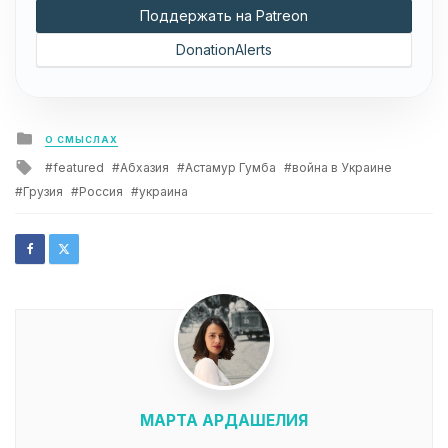
Поддержать на Patreon
DonationAlerts
Posted
О СМЫСЛАХ
in
Tagged
featured
Абхазия
Астамур Гумба
война в Украине
with
Грузия
Россия
украина
МАРТА АРДАШЕЛИЯ