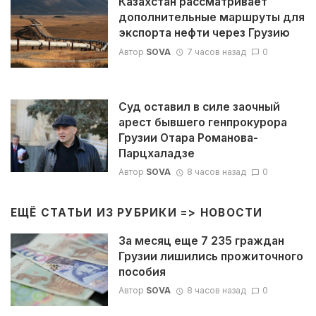
Казахстан рассматривает
дополнительные маршруты для
экспорта нефти через Грузию
Автор
SOVA
7 часов назад
0
Суд оставил в силе заочный
арест бывшего генпрокурора
Грузии Отара Романова-
Парцхаладзе
Автор
SOVA
8 часов назад
0
ЕЩЁ СТАТЬИ ИЗ РУБРИКИ =>
НОВОСТИ
За месяц еще 7 235 граждан
Грузии лишились прожиточного
пособия
Автор
SOVA
8 часов назад
0