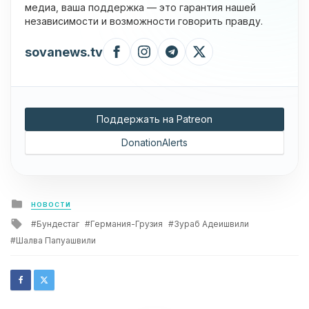
медиа, ваша поддержка — это гарантия нашей
независимости и возможности говорить правду.
sovanews.tv
Поддержать на Patreon
DonationAlerts
Posted
НОВОСТИ
in
Tagged
Бундестаг
Германия-Грузия
Зураб Адеишвили
with
Шалва Папуашвили