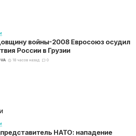
И
довщину войны-2008 Евросоюз осудил
твия России в Грузии
OVA
18 часов назад
0
И
И
представитель НАТО: нападение