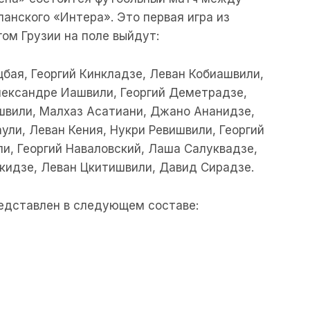
анского «Интера». Это первая игра из
ом Грузии на поле выйдут:
цбая, Георгий Кинкладзе, Леван Кобиашвили,
лександре Иашвили, Георгий Деметрадзе,
швили, Малхаз Асатиани, Джано Ананидзе,
ули, Леван Кения, Нукри Ревишвили, Георгий
и, Георгий Наваловский, Лаша Салуквадзе,
окидзе, Леван Цкитишвили, Давид Сирадзе.
едставлен в следующем составе: