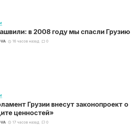
И
ашвили: в 2008 году мы спасли Грузию
OVA
16 часов назад
0
И
рламент Грузии внесут законопроект о
ите ценностей»
OVA
17 часов назад
0