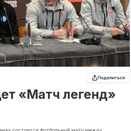
Поделиться
дет «Матч легенд»
рена» состоится футбольный матч между