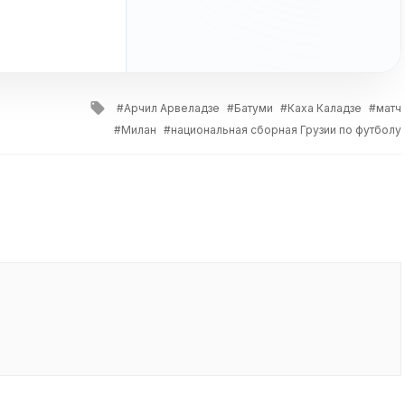
Tagged
Арчил Арвеладзе
Батуми
Каха Каладзе
матч
with
Милан
национальная сборная Грузии по футболу