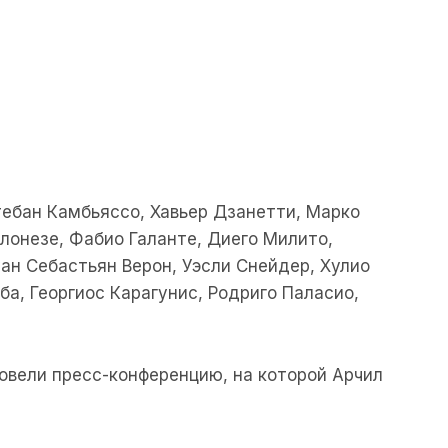
ебан Камбьяссо, Хавьер Дзанетти, Марко
лонезе, Фабио Галанте, Диего Милито,
уан Себастьян Верон, Уэсли Снейдер, Хулио
ба, Георгиос Карагунис, Родриго Паласио,
овели пресс-конференцию, на которой Арчил