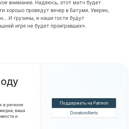
акое внимание. Надеюсь, этот матч будет
ти хорошо проведут вечер в Батуми. Уверен,
н… И грузины, и наши гости будут
ашней игре не будет проигравших».
боду
Поддержать на Patreon
х в регионе
 медиа, ваша
DonationAlerts
имости и