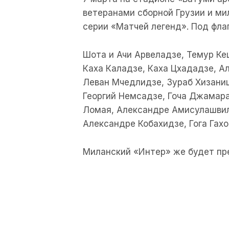
ветеранами сборной Грузии и мил
серии «Матчей легенд». Под флаг
Шота и Ачи Арвеладзе, Темур Ке
Каха Каладзе, Каха Цхададзе, А
Леван Мчедлидзе, Зураб Хизани
Георгий Немсадзе, Гоча Джамара
Ломая, Александре Амисулашвил
Александре Кобахидзе, Гога Гах
Миланский «Интер» же будет пр