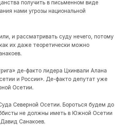
анства получить в письменном виде
ания нами угрозы национальной
или, и рассматривать суду нечего, потому
, как их даже теоретически можно
анакоев.
трига» де-факто лидера Цхинвали Алана
Осетии и России». Де-факто депутат уже
рной Осетии.
Суда Северной Осетии. Бороться будем до
оббисты не должны иметь в Южной Осетии
 Давид Санакоев.