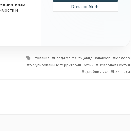
 медиа, ваша
DonationAlerts
имости и
Tagged
Алания
Владикавказ
Давид Санакоев
Медоев
with
оккупированные территории Грузии
Северная Осетия
судебный иск
Цхинвали