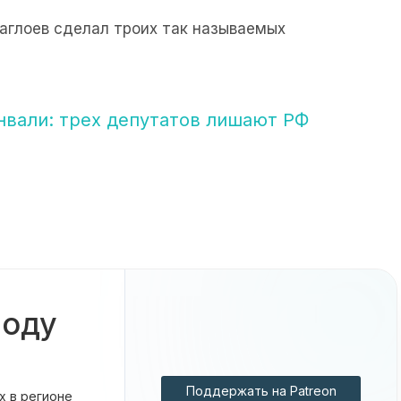
Гаглоев сделал троих так называемых
нвали: трех депутатов лишают РФ
боду
Поддержать на Patreon
х в регионе