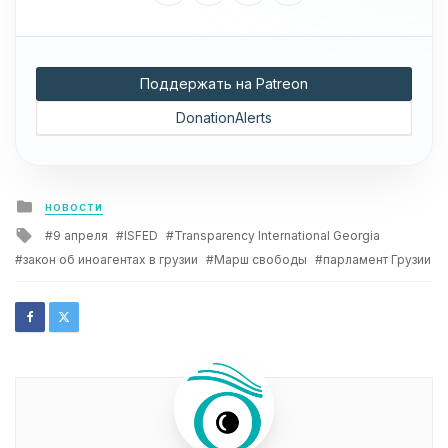
Поддержать на Patreon
DonationAlerts
Posted
НОВОСТИ
in
Tagged
9 апреля
ISFED
Transparency International Georgia
with
закон об иноагентах в грузии
Марш свободы
парламент Грузии