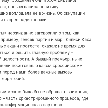
лему. Созданная олигархом Бидзиной
сти, провозгласила политику
но воплощала ее в жизнь. Об оккупации
 и скорее ради галочки.
ы» неожиданно заговорили о том, как
 примеру, генсек партии и мэр Тбилиси Каха
е акции протеста, сказал: не время для
ться и решить главную проблему –
 целостности. А бывший премьер, ныне
вили посетовал: о каком «российском»
да перед нами более важные вызовы,
 территорий.
тии можно было бы не обращать внимания,
о – часть оркестрированного процесса, где
ль информационного партнера.