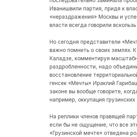
последовательно заминала проб
Иванишвили партия, придя к вла
«нераздражения» Москвы и успеш
власти всегда говорили вскользь
Но сегодня представители «Мечт
важно помнить о своих землях. К
Каладзе, комментируя масштабны
раздробленности, надо объедини
восстановление территориальной
генсек «Мечты» Ираклий Гарибаш
законе вы вообще говорите, ког
например, оккупация грузинских
На реплики членов правящей пар
если бы не ощущение, что все эт
«Грузинской мечте» отведена ро