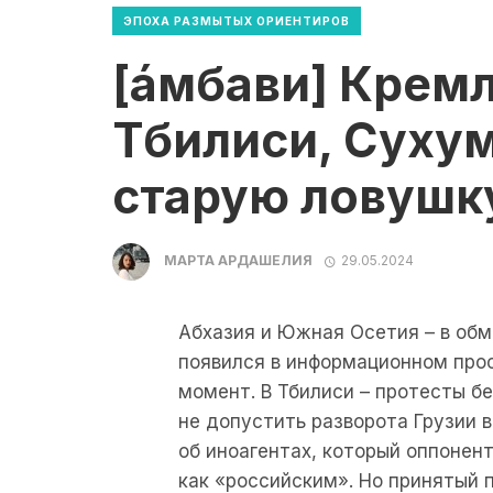
ЭПОХА РАЗМЫТЫХ ОРИЕНТИРОВ
[áмбави] Крем
Тбилиси, Сухум
старую ловушк
МАРТА АРДАШЕЛИЯ
29.05.2024
Абхазия и Южная Осетия – в обм
появился в информационном про
момент. В Тбилиси – протесты б
не допустить разворота Грузии 
об иноагентах, который оппонен
как «российским». Но принятый 