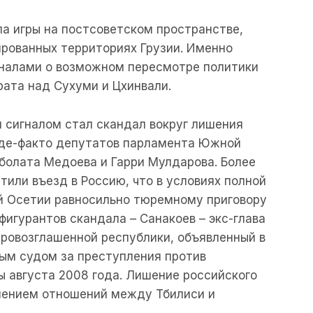
ла игры на постсоветском пространстве,
пированных территориях Грузии. Именно
гналами о возможном пересмотре политики
ата над Сухуми и Цхинвали.
сигналом стал скандал вокруг лишения
 де-факто депутатов парламента Южной
болата Медоева и Гарри Мулдарова. Более
етили въезд в Россию, что в условиях полной
 Осетии равносильно тюремному приговору
 фигурантов скандала – Санакоев – экс-глава
овозглашенной республики, объявленный в
м судом за преступления против
ы августа 2008 года. Лишение российского
лением отношений между Тбилиси и