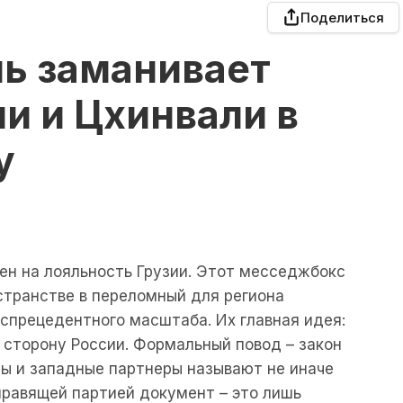
Поделиться
ль заманивает
и и Цхинвали в
у
ен на лояльность Грузии. Этот месседжбокс
странстве в переломный для региона
еспрецедентного масштаба. Их главная идея:
в сторону России. Формальный повод – закон
ты и западные партнеры называют не иначе
правящей партией документ – это лишь