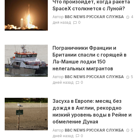
Что произойдет, когда ракета
SpaceX столкнется с Луной?
Автор
BBC NEWS РУССКАЯ СЛУЖБА
4
дня назад
0
Пограничники Франции и
Британии спасли с горящей в
Ла-Манше лодки 150
нелегальных мигрантов
Автор
BBC NEWS РУССКАЯ СЛУЖБА
5
дней назад
0
Засуха в Европе: месяц без
дождя в Англии, рекордно
низкий уровень воды в Рейне и
обмеление Дуная
Автор
BBC NEWS РУССКАЯ СЛУЖБА
5
дней назад
0