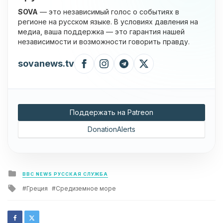
SOVA
— это независимый голос о событиях в
регионе на русском языке. В условиях давления на
медиа, ваша поддержка — это гарантия нашей
независимости и возможности говорить правду.
sovanews.tv
Поддержать на Patreon
DonationAlerts
Posted
BBC NEWS РУССКАЯ СЛУЖБА
in
Tagged
Греция
Средиземное море
with