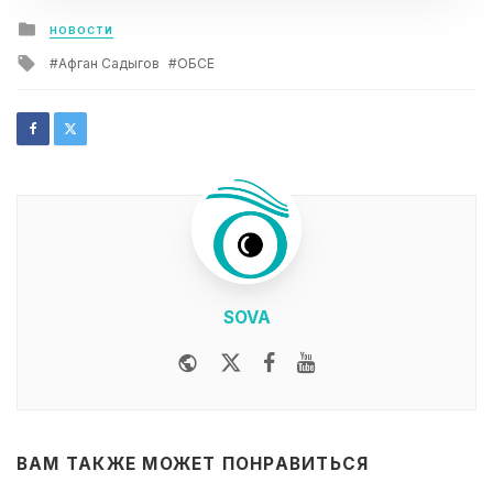
Posted
НОВОСТИ
in
Tagged
Афган Садыгов
ОБСЕ
with
SOVA
Website
Twitter
Facebook
Youtube
ВАМ ТАКЖЕ МОЖЕТ ПОНРАВИТЬСЯ