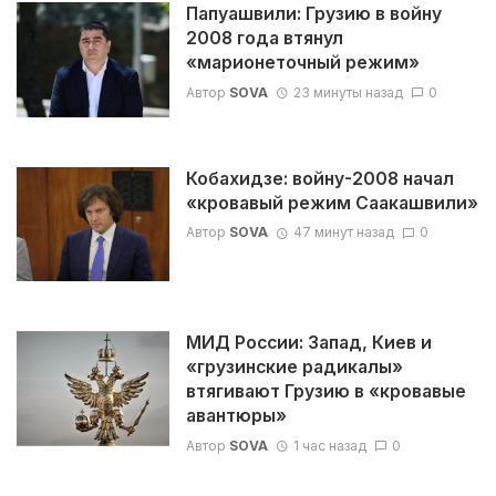
Папуашвили: Грузию в войну
2008 года втянул
«марионеточный режим»
Автор
SOVA
23 минуты назад
0
Кобахидзе: войну-2008 начал
«кровавый режим Саакашвили»
Автор
SOVA
47 минут назад
0
МИД России: Запад, Киев и
«грузинские радикалы»
втягивают Грузию в «кровавые
авантюры»
Автор
SOVA
1 час назад
0