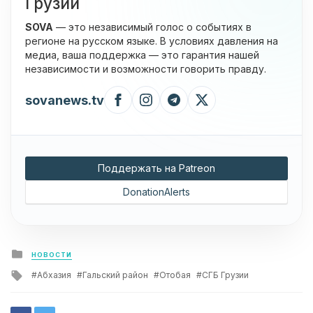
Грузии
SOVA
— это независимый голос о событиях в
регионе на русском языке. В условиях давления на
медиа, ваша поддержка — это гарантия нашей
независимости и возможности говорить правду.
sovanews.tv
Поддержать на Patreon
DonationAlerts
Posted
НОВОСТИ
in
Tagged
Абхазия
Гальский район
Отобая
СГБ Грузии
with