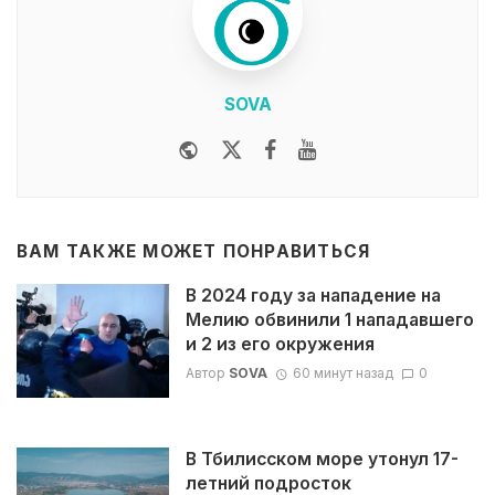
SOVA
Website
Twitter
Facebook
Youtube
ВАМ ТАКЖЕ МОЖЕТ ПОНРАВИТЬСЯ
В 2024 году за нападение на
Мелию обвинили 1 нападавшего
и 2 из его окружения
Автор
SOVA
60 минут назад
0
В Тбилисском море утонул 17-
летний подросток