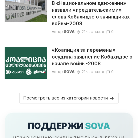
В «Национальном движении»
назвали «предательскими»
слова Кобахидзе о зачинщиках
войны-2008
Автор
SOVA
21 час назад
0
«Коалиция за перемены»
осудила заявление Кобахидзе о
начале войны-2008
Автор
SOVA
21 час назад
0
Посмотреть все из категории новости
ПОДДЕРЖИ
SOVA
НЕЗАВИСИМУЮ ЖУРНАЛИСТИКУ В ГРУЗИИ