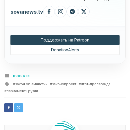
sovanews.tv
Поддержать на Patreon
DonationAlerts
Posted
НОВОСТИ
in
Tagged
закон об амнистии
законопроект
лгбт-пропаганда
with
парламент Грузии