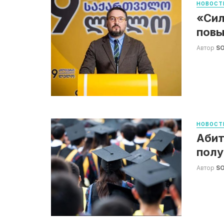
НОВОСТ
«Сил
повы
Автор
S
НОВОСТ
Абит
полу
Автор
S