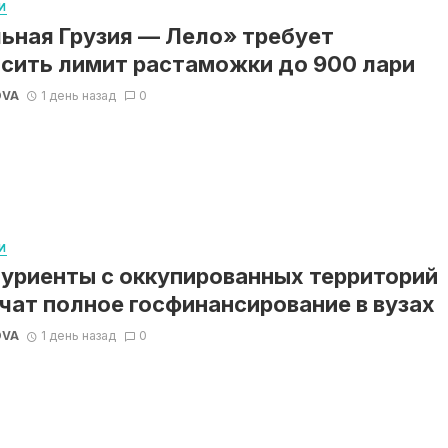
И
ьная Грузия — Лело» требует
сить лимит растаможки до 900 лари
OVA
1 день назад
0
И
уриенты с оккупированных территорий
чат полное госфинансирование в вузах
OVA
1 день назад
0