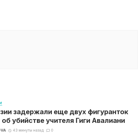
И
узии задержали еще двух фигуранток
 об убийстве учителя Гиги Авалиани
OVA
43 минуты назад
0