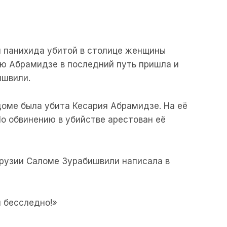
я панихида убитой в столице женщины
ию Абрамидзе в последний путь пришла и
ишвили.
доме была убита Кесария Абрамидзе. На её
По обвинению в убийстве арестован её
Грузии Саломе Зурабишвили написала в
 бесследно!»