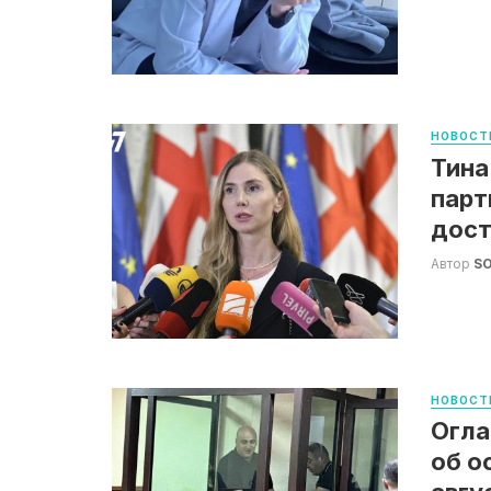
НОВОСТ
Тина
парт
дост
Автор
S
НОВОСТ
Огла
об о