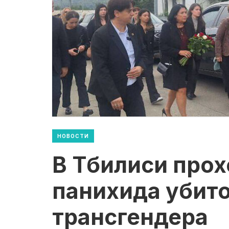
НОВОСТИ
В Тбилиси про
панихида убит
трансгендера