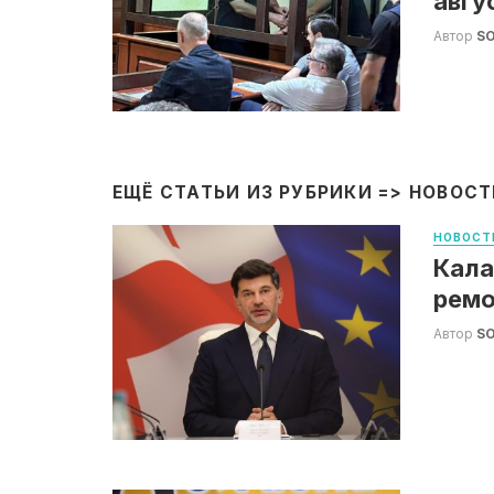
авгу
Автор
S
ЕЩЁ СТАТЬИ ИЗ РУБРИКИ =>
НОВОСТ
НОВОСТ
Кала
ремо
Автор
S