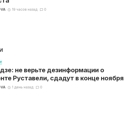
ста
OVA
19 часов назад
0
И
И
дзе: не верьте дезинформации о
нте Руставели, сдадут в конце ноября
OVA
1 день назад
0