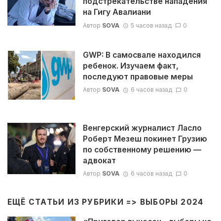
подстрекательстве нападения
на Гигу Авалиани
Автор
SOVA
5 часов назад
0
GWP: В самосвале находился
ребенок. Изучаем факт,
последуют правовые меры
Автор
SOVA
6 часов назад
0
Венгерский журналист Ласло
Роберт Мезеш покинет Грузию
по собственному решению —
адвокат
Автор
SOVA
6 часов назад
0
ЕЩЁ СТАТЬИ ИЗ РУБРИКИ =>
ВЫБОРЫ 2024