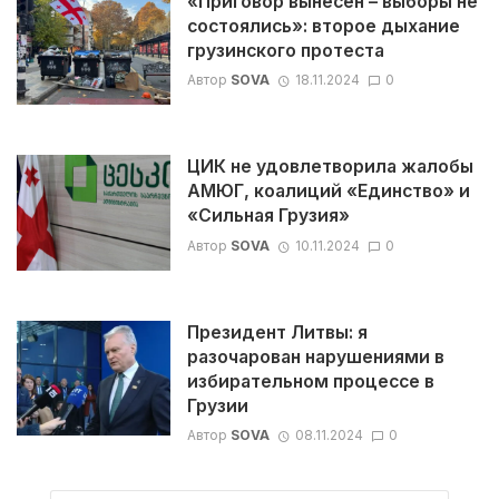
«Приговор вынесен – выборы не
состоялись»: второе дыхание
грузинского протеста
Автор
SOVA
18.11.2024
0
ЦИК не удовлетворила жалобы
АМЮГ, коалиций «Единство» и
«Сильная Грузия»
Автор
SOVA
10.11.2024
0
Президент Литвы: я
разочарован нарушениями в
избирательном процессе в
Грузии
Автор
SOVA
08.11.2024
0