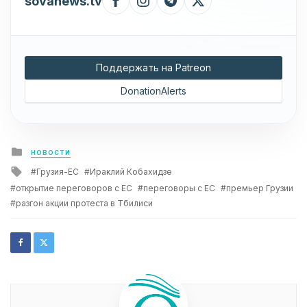
sovanews.tv
Поддержать на Patreon
DonationAlerts
Posted
НОВОСТИ
in
Tagged
Грузия-ЕС
Ираклий Кобахидзе
with
открытие переговоров с ЕС
переговоры с ЕС
премьер Грузии
разгон акции протеста в Тбилиси