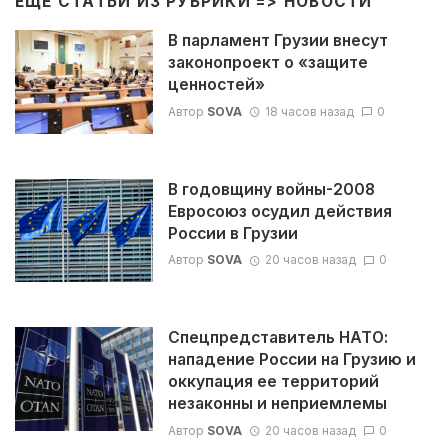
ЕЩЁ СТАТЬИ ИЗ РУБРИКИ =>
НОВОСТИ
В парламент Грузии внесут
законопроект о «защите
ценностей»
Автор
SOVA
18 часов назад
0
В годовщину войны-2008
Евросоюз осудил действия
России в Грузии
Автор
SOVA
20 часов назад
0
Спецпредставитель НАТО:
нападение России на Грузию и
оккупация ее территорий
незаконны и неприемлемы
Автор
SOVA
20 часов назад
0