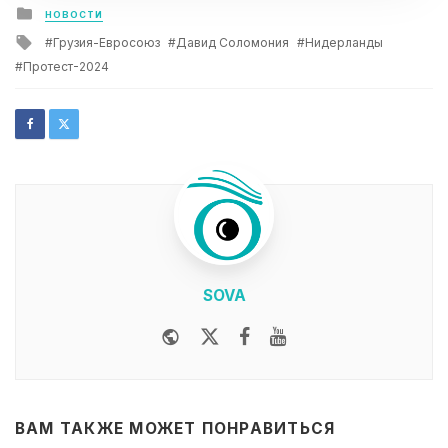
Posted
НОВОСТИ
in
Tagged
Грузия-Евросоюз
Давид Соломония
Нидерланды
with
Протест-2024
SOVA
Website
Twitter
Facebook
Youtube
ВАМ ТАКЖЕ МОЖЕТ ПОНРАВИТЬСЯ